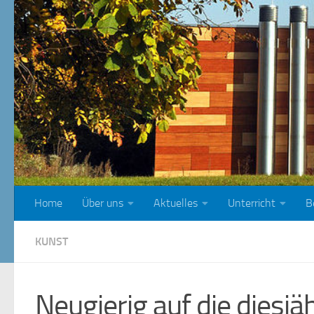
Zum Inhalt springen
Home
Über uns
Aktuelles
Unterricht
B
KUNST
Neugierig auf die diesjä