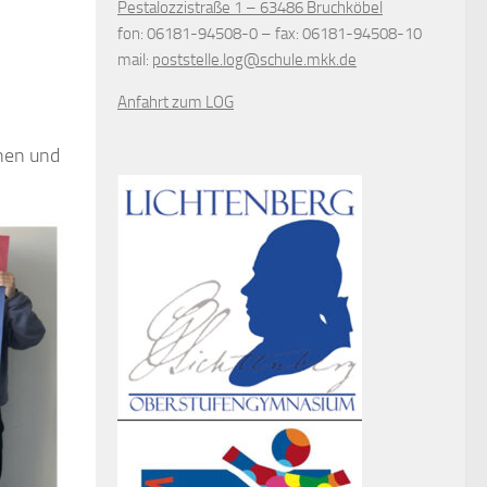
Pestalozzistraße 1 – 63486 Bruchköbel
fon
: 06181-94508-0 –
fax
: 06181-94508-10
mail
:
poststelle.log@schule.mkk.de
Anfahrt zum LOG
nnen und