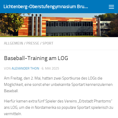
Lichtenberg-Oberstufengymnasium Bruchköbel
Zum Inhalt springen
ALLGEMEIN
/
PRESSE
/
SPORT
Baseball-Training am LOG
VON
ALEXANDER THON
·
6. MAI 2025
Am Freitag, den 2. Mai, hatten zwei Sportkurse des LOGs die
Möglichkeit, eine sonst eher unbekannte Sportart kennenzulernen:
Baseball.
Hierfür kamen extra fünf Spieler des Vereins „Erbstadt Phantoms“
ans LOG, um die in Nordamerika so populäre Sportart spielerisch zu
vermitteln.