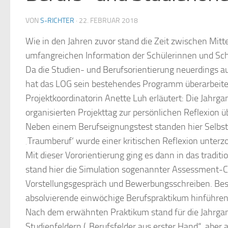
VON
S-RICHTER
·
22. FEBRUAR 2018
Wie in den Jahren zuvor stand die Zeit zwischen Mit
umfangreichen Information der Schülerinnen und Sc
Da die Studien- und Berufsorientierung neuerdings a
hat das LOG sein bestehendes Programm überarbeitet
Projektkoordinatorin Anette Luh erläutert: Die Jahr
organisierten Projekttag zur persönlichen Reflexion 
Neben einem Berufseignungstest standen hier Selbs
‚Traumberuf‘ wurde einer kritischen Reflexion unterz
Mit dieser Vororientierung ging es dann in das tradit
stand hier die Simulation sogenannter Assessment-Ce
Vorstellungsgespräch und Bewerbungsschreiben. Beson
absolvierende einwöchige Berufspraktikum hinführen (d
Nach dem erwähnten Praktikum stand für die Jahrgan
Studienfeldern („Berufsfelder aus erster Hand“, aber