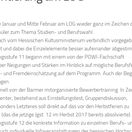
te Januar und Mitte Februar am LOG wieder ganz im Zeichen 
hüler zum Thema Studien- und Berufswahl.
uch vom Hessischen Kultusministerium verbindlich vorgegebe
 und dabei die Einzelelemente besser aufeinander abgesti
gangsstufe 11 begann mit einem von der POWI-Fachschaft
über Neigungen und Stärken im Hinblick auf mögliche Berufsfe
t- und Fremdeinschätzung auf dem Programm. Auch der Begr
ogen.
ionell von der Barmer mitorganisierte Bewerbertraining. In Z
nter, bestehend aus Einstellungstest, Gruppendiskussion,
ders Letzteres soll direkt auf das vor den Herbstferien zu
as die jetzige Jgst. 12 im Herbst 2017 bereits absolvierte).
gsstufe 12 die konkrete Information zu einzelnen Berufs- u
 auch individuelle Infoveranstaltungen der hessischen Hochs