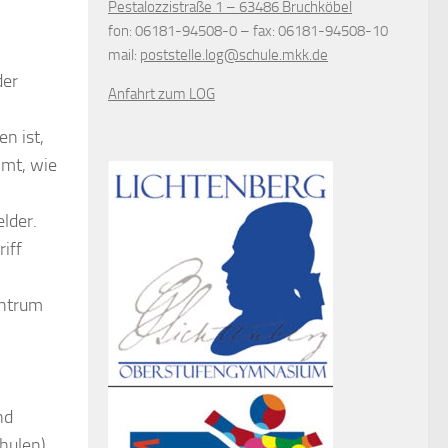
Pestalozzistraße 1 – 63486 Bruchköbel
fon
: 06181-94508-0 –
fax
: 06181-94508-10
mail
:
poststelle.log@schule.mkk.de
der
Anfahrt zum LOG
n ist,
mmt, wie
lder.
iff
entrum
nd
chulen)