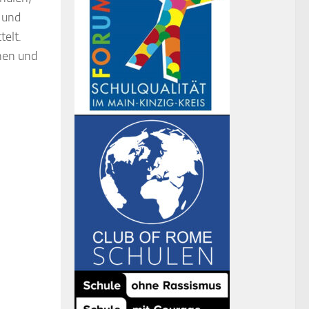
 und
telt.
nen und