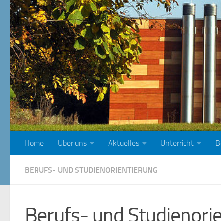
Zum Inhalt springen
Home
Über uns
Aktuelles
Unterricht
B
BERUFS- UND STUDIENORIENTIERUNG
Berufs- und Studienori