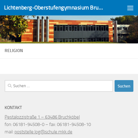
Lichtenberg-Oberstufengymnasium Bruchköbel
Zum Inhalt springen
RELIGION
Suchen
nach:
KONTAKT
Pestalozzistraße 1 – 63486 Bruchköbel
fon
: 06181-94508-0 –
fax
: 06181-94508-10
mail
:
poststelle.log@schule.mkk.de