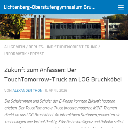
Lichtenberg-Oberstufengymnasium Bruchköbel
Zum Inhalt springen
ALLGEMEIN
/
BERUFS- UND STUDIENORIENTIERUNG
/
INFORMATIK
/
PRESSE
Zukunft zum Anfassen: Der
TouchTomorrow-Truck am LOG Bruchköbel
VON
ALEXANDER THON
·
9. APRIL 2026
Die Schülerinnen und Schüler der E-Phase konnten Zukunft hautnah
erleben: Der TouchTomorrow-Truck brachte moderne MINT-Themen
direkt an das LOG Bruchköbel. An interaktiven Stationen probierten sie
Technologien wie Virtual Reality, Künstliche Intelligenz und Robotik selbst