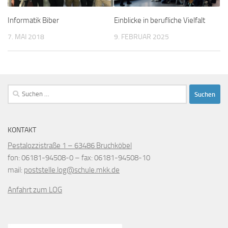
Informatik Biber
Einblicke in berufliche Vielfalt
7. MAI 2018
9. FEBRUAR 2025
Suchen
nach:
KONTAKT
Pestalozzistraße 1 – 63486 Bruchköbel
fon
: 06181-94508-0 –
fax
: 06181-94508-10
mail
:
poststelle.log@schule.mkk.de
Anfahrt zum LOG