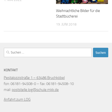
Weihnachtliche Bilder für die
Stadtbücherei
19. JUNI 2018
Suchen
nach:
KONTAKT
Pestalozzistraße 1 – 63486 Bruchköbel
fon
: 06181-94508-0 –
fax
: 06181-94508-10
mail
:
poststelle.log@schule.mkk.de
Anfahrt zum LOG