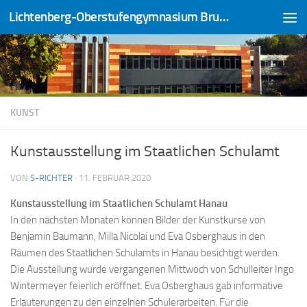
Lichtenberg-Oberstufengymnasium Bruchköbel
Zum Inhalt springen
KUNST
Kunstausstellung im Staatlichen Schulamt
VON
S-RICHTER
·
11. FEBRUAR 2020
Kunstausstellung im Staatlichen Schulamt Hanau
In den nächsten Monaten können Bilder der Kunstkurse von
Benjamin Baumann, Milla Nicolai und Eva Osberghaus in den
Räumen des Staatlichen Schulamts in Hanau besichtigt werden.
Die Ausstellung wurde vergangenen Mittwoch von Schulleiter Ingo
Wintermeyer feierlich eröffnet. Eva Osberghaus gab informative
Erläuterungen zu den einzelnen Schülerarbeiten. Für die